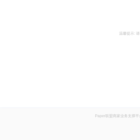
温馨提示:
Paper联盟商家业务支撑平台技