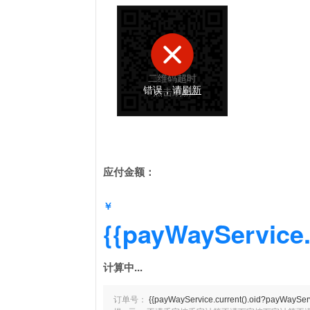
二维码超时
支付成功
错误，请
刷新
点击刷新
应付金额：
￥
{{payWayService.
计算中...
订单号：
{{payWayService.current().oid?payWayServi