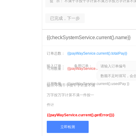
提 示：
不满千字按千字计算
不满万字按万字计算
不
已完成，下一步
{{checkSystemService.current().name}}
订单总数：
{{payWayService.current().totalPay}}
输入订单：
备用订单：
可用数量：
{{payWayService.current().restPay }}
已用数量：
{{payWayService.current().usedPay }}
提示:
不满千字按千字计算
不满
万字按万字计算
不满一件按一
件计
{{payWayService.current().getError()}}
立即检测