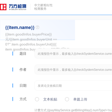
{{item.name}}
{{item.goodInfos.buyerPrice}}
元/{{item.goodInfos.buyerUnit ==
0?'':item.goodInfos.buyerUnit}}{{
item.goodInfos.buyerUnit == 0?'篇':'字' }}
题目
作者
日期
方式
文本粘贴
单篇上传
计费方式:
{{payWayService.getBillingWay().numType!='num