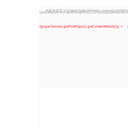
{{payWayService.getBillingWay().u1Num}}{{payWayServic
{{paperService.getFirstPaper().getContentWords()}}
字